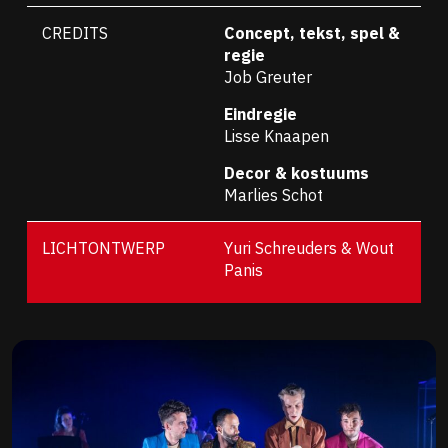
CREDITS
Concept, tekst, spel &
regie
Job Greuter
Eindregie
Lisse Knaapen
Decor & kostuums
Marlies Schot
LICHTONTWERP
Yuri Schreuders & Wout
Panis