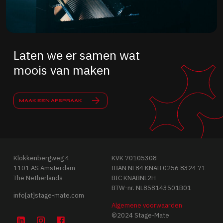
Laten we er samen wat
moois van maken
MAAK EEN AFSPRAAK
Klokkenbergweg 4
KVK 70105308
1101 AS Amsterdam
IBAN NL84 KNAB 0256 8324 71
The Netherlands
BIC KNABNL2H
BTW-nr. NL858143501B01
info[at]stage-mate.com
Algemene voorwaarden
©2024 Stage-Mate