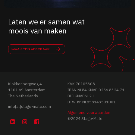
Laten we er samen wat
moois van maken
MAAK EEN AFSPRAAK
Klokkenbergweg 4
KVK 70105308
1101 AS Amsterdam
IBAN NL84 KNAB 0256 8324 71
The Netherlands
BIC KNABNL2H
BTW-nr. NL858143501B01
info[at]stage-mate.com
Algemene voorwaarden
©2024 Stage-Mate